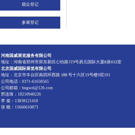
观众登记
参展登记
河南国威展览服务有限公司
地址：河南省郑州市郑东新区心怡路319号易元国际大厦
座
室
B
632
北京国威国际展览有限公司
地址：北京市丰台区南四环西路
号十六区19号楼9层101
188
公司电话：0371-61658565
公司邮箱：hngwzl@126.com
邢连珠：18210940226
李
俊：13838121410
张 晓：15660610873
管理端