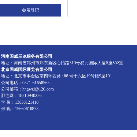
参展登记
河南国威展览服务有限公司
地址：河南省郑州市郑东新区心怡路319号易元国际大厦
座
室
B
632
北京国威国际展览有限公司
地址：北京市丰台区南四环西路
号十六区19号楼9层101
188
公司电话：0371-61658565
公司邮箱：hngwzl@126.com
邢连珠：18210940226
李
俊：13838121410
张 晓：15660610873
管理端