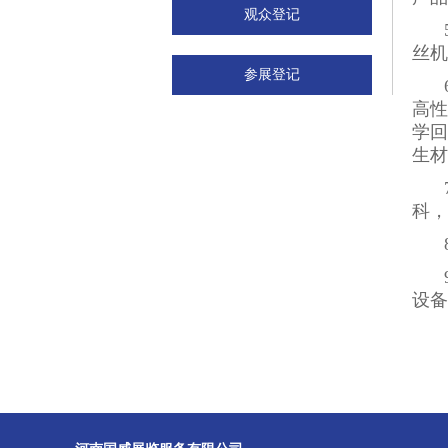
观众登记
丝机
参展登记
高性
学回
生材
科，
设备