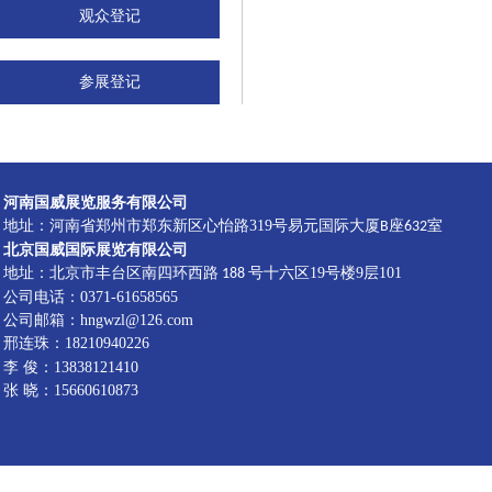
观众登记
参展登记
河南国威展览服务有限公司
地址：河南省郑州市郑东新区心怡路319号易元国际大厦
座
室
B
632
北京国威国际展览有限公司
地址：北京市丰台区南四环西路
号十六区19号楼9层101
188
公司电话：0371-61658565
公司邮箱：hngwzl@126.com
邢连珠：18210940226
李
俊：13838121410
张 晓：15660610873
管理端